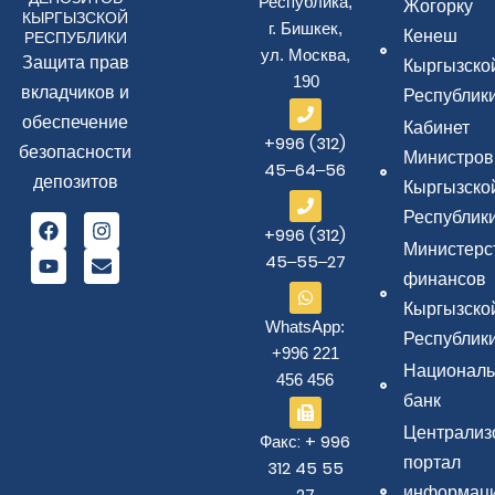
Республика,
Жогорку
КЫРГЫЗСКОЙ
г. Бишкек,
Кенеш
РЕСПУБЛИКИ
ул. Москва,
Защита прав
Кыргызско
190
вкладчиков и
Республик
обеспечение
Кабинет
+996 (312)
безопасности
Министров
45‒64‒56
депозитов
Кыргызско
Республик
+996 (312)
Министерс
45‒55‒27
финансов
Кыргызско
WhatsApp:
Республик
+996 221
Национал
456 456
банк
Централиз
Факс: + 996
портал
312 45 55
информаци
27