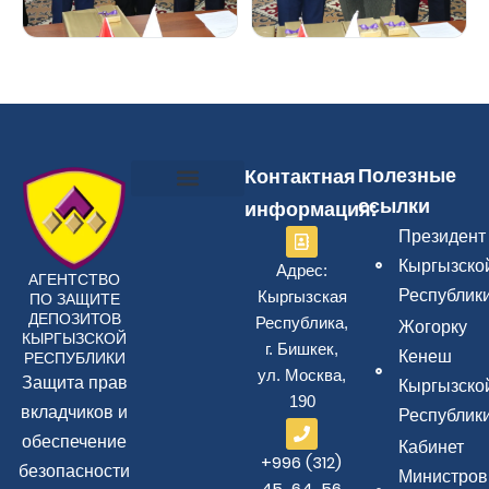
Полезные
Контактная
ссылки
информация:
Памятка для вкладчиков
Нормативно-правовая база
Реестр участников
Политика конфиденциальности
Карта сайта
Президент
Кыргызско
Адрес:
АГЕНТСТВО
Республик
Кыргызская
ПО ЗАЩИТЕ
ДЕПОЗИТОВ
Республика,
Жогорку
КЫРГЫЗСКОЙ
г. Бишкек,
Кенеш
РЕСПУБЛИКИ
ул. Москва,
Защита прав
Кыргызско
190
вкладчиков и
Республик
обеспечение
Кабинет
+996 (312)
безопасности
Министров
45‒64‒56