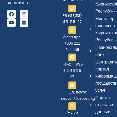
депозитов
Кыргызско
Республик
+996 (312)
Министерс
45‒55‒27
финансов
Кыргызско
WhatsApp:
Республик
+996 221
Национал
456 456
банк
Централиз
Факс: + 996
портал
312 45 55
информаци
27
государст
услуг
Эл. почта:
Портал
deposit@deposit.kg
открытых
данных
Режим